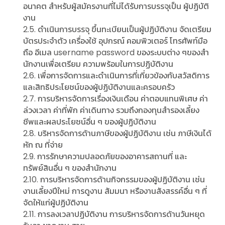
อนาคต สําหรับผู้สมัครงานที่ไม่ได้รับการบรรจุเป็น ผู้ปฏิบัติ
งาน
2.5. ดําเนินการบรรจุ ขึ้นทะเบียนเป็นผู้ปฏิบัติงาน จัดเตรียม
บัตรประจําตัว เครื่องใช้ อุปกรณ์ คอมพิวเตอร์ โทรศัพท์มือ
ถือ อีเมล username password ของระบบต่าง ๆของสํา
นักงานเพื่อเตรียม ความพร้อมในการปฏิบัติงาน
2.6. เพื่อการจัดการและดําเนินการที่เกี่ยวข้องกับสวัสดิการ
และสิทธิประโยชน์ของผู้ปฏิบัติงานและครอบครัว
2.7. การบริหารจัดการเรื่องเงินเดือน ค่าตอบแทนพิเศษ ค่า
ล่วงเวลา ค่าที่พัก ค่าเดินทาง รวมถึงกองทุนสํารองเลี้ยง
ชีพและผลประโยชน์อื่น ๆ ของผู้ปฏิบัติงาน
2.8. บริหารจัดการด้านภาษีของผู้ปฏิบัติงาน เช่น ภาษีเงินได้
หัก ณ ที่จ่าย
2.9. การรักษาความปลอดภัยของอาคารสถานที่ และ
ทรัพย์สินอื่น ๆ ของสํานักงาน
2.10. การบริหารจัดการด้านกิจกรรมของผู้ปฏิบัติงาน เช่น
งานเลี้ยงปีใหม่ การดูงาน สัมมนา หรืองานสังสรรค์อื่น ๆ ที่
จัดให้แก่ผู้ปฏิบัติงาน
2.11. การลงเวลาปฏิบัติงาน การบริหารจัดการด้านวันหยุด