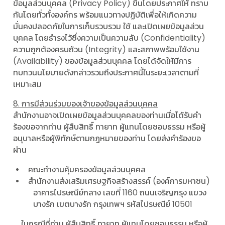
ข้อมูลส่วนบุคคล (Privacy Policy) ขึ้นโดยประกาศให้ ทราบ
กันโดยทั่วทั้งองค์กร พร้อมแนวทางปฏิบัติเพื่อให้เกิดความ
มั่นคงปลอดภัยในการเก็บรวบรวม ใช้ และเปิดเผยข้อมูลส่วน
บุคคล โดยธํารงไว้ซึ่งความเป็นความลับ (Confidentiality)
ความถูกต้องครบถ้วน (Integrity) และสภาพพร้อมใช้งาน
(Availability) ของข้อมูลส่วนบุคคล โดยได้จัดให้มีการ
ทบทวนนโยบายดังกล่าวรวมถึงประกาศนี้ในระยะเวลาตามที่
เหมาะสม
8. การมีส่วนร่วมของเจ้าของข้อมูลส่วนบุคคล
สํานักงานอาจเปิดเผยข้อมูลส่วนบุคคลของท่านเมื่อได้รับคํา
ร้องขอจากท่าน ผู้สืบสิทธิ์ ทายาท ผู้แทนโดยชอบธรรม หรือผู้
อนุบาลหรือผู้พิทักษ์ตามกฎหมายของท่าน โดยส่งคําร้องขอ
ผ่าน
คณะทํางานคุ้มครองข้อมูลส่วนบุคคล
สํานักงานส่งเสริมเศรษฐกิจสร้างสรรค์ (องค์การมหาชน)
อาคารไปรษณีย์กลาง เลขที่ 1160 ถนนเจริญกรุง แขวง
บางรัก เขตบางรัก กรุงเทพฯ รหัสไปรษณีย์ 10501
ในกรณีที่ท่าน ผู้สืบสิทธิ์ ทายาท ผู้แทนโดยชอบธรรม หรือผู้