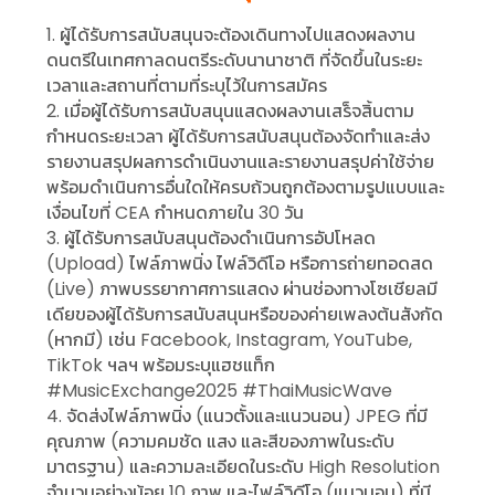
1. ผู้ได้รับการสนับสนุนจะต้องเดินทางไปแสดงผลงาน
ดนตรีในเทศกาลดนตรีระดับนานาชาติ ที่จัดขึ้นในระยะ
เวลาและสถานที่ตามที่ระบุไว้ในการสมัคร
2. เมื่อผู้ได้รับการสนับสนุนแสดงผลงานเสร็จสิ้นตาม
กำหนดระยะเวลา ผู้ได้รับการสนับสนุนต้องจัดทำและส่ง
รายงานสรุปผลการดำเนินงานและรายงานสรุปค่าใช้จ่าย
พร้อมดำเนินการอื่นใดให้ครบถ้วนถูกต้องตามรูปแบบและ
เงื่อนไขที่ CEA กำหนดภายใน 30 วัน
3. ผู้ได้รับการสนับสนุนต้องดำเนินการอัปโหลด
(Upload) ไฟล์ภาพนิ่ง ไฟล์วิดีโอ หรือการถ่ายทอดสด
(Live) ภาพบรรยากาศการแสดง ผ่านช่องทางโซเชียลมี
เดียของผู้ได้รับการสนับสนุนหรือของค่ายเพลงต้นสังกัด
(หากมี) เช่น Facebook, Instagram, YouTube,
TikTok ฯลฯ พร้อมระบุแฮชแท็ก
#MusicExchange2025 #ThaiMusicWave
4. จัดส่งไฟล์ภาพนิ่ง (แนวตั้งและแนวนอน) JPEG ที่มี
คุณภาพ (ความคมชัด แสง และสีของภาพในระดับ
มาตรฐาน) และความละเอียดในระดับ High Resolution
จำนวนอย่างน้อย 10 ภาพ และไฟล์วิดีโอ (แนวนอน) ที่มี