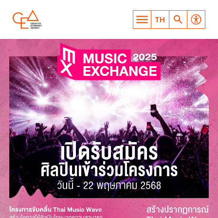
TH
WHAT ARE YOU LOOKING
FOR?
SEARCH