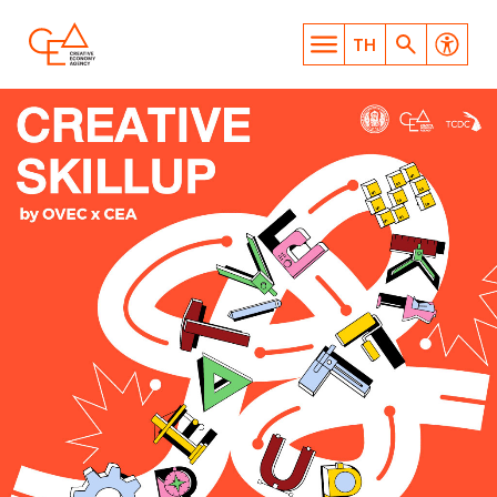
TH
WHAT ARE YOU LOOKING
FOR?
SEARCH